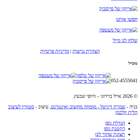
חפשו אותנו
שלחו לנו מייל
הצהרת נגישות
|
מדיניות פרטיות
מובייל
052-4555041
© 2026 אייל ברדוגו – היופי שבעץ.
בניה -
שמרת דיגיטל - מומחה מחשוב ואינטרנט
, עיצוב -
סטודיו לעיצוב
הלית קלכמן
הגדלת גופן
הקטנת גופן
תצוגת שחור לבן
מצב ניגודיות גבוהה