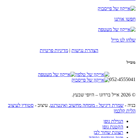
חפשו אותנו
שלחו לנו מייל
הצהרת נגישות
|
מדיניות פרטיות
מובייל
052-4555041
© 2026 אייל ברדוגו – היופי שבעץ.
בניה -
שמרת דיגיטל - מומחה מחשוב ואינטרנט
, עיצוב -
סטודיו לעיצוב
הלית קלכמן
הגדלת גופן
הקטנת גופן
תצוגת שחור לבן
מצב ניגודיות גבוהה