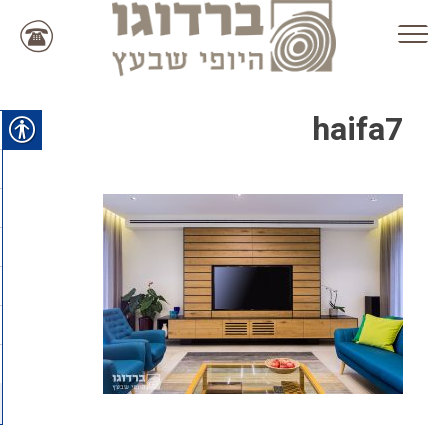
Ski
t
conten
haifa7