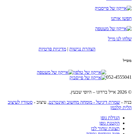
חפשו אותנו
שלחו לנו מייל
הצהרת נגישות
|
מדיניות פרטיות
מובייל
052-4555041
© 2026 אייל ברדוגו – היופי שבעץ.
בניה -
שמרת דיגיטל - מומחה מחשוב ואינטרנט
, עיצוב -
סטודיו לעיצוב
הלית קלכמן
הגדלת גופן
הקטנת גופן
תצוגת שחור לבן
מצב ניגודיות גבוהה