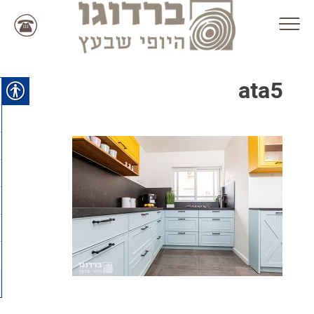
Ski
t
conten
ata5