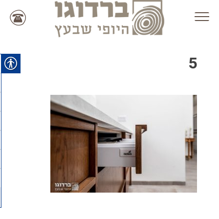
Ski
t
conten
5