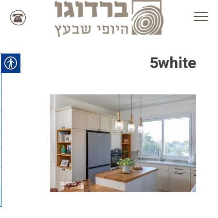
Ski
t
conten
5white