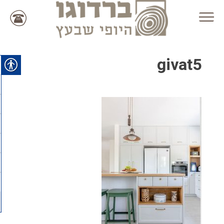
Ski
t
conten
givat5