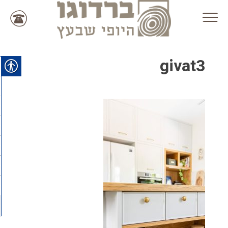
Ski
t
conten
givat3