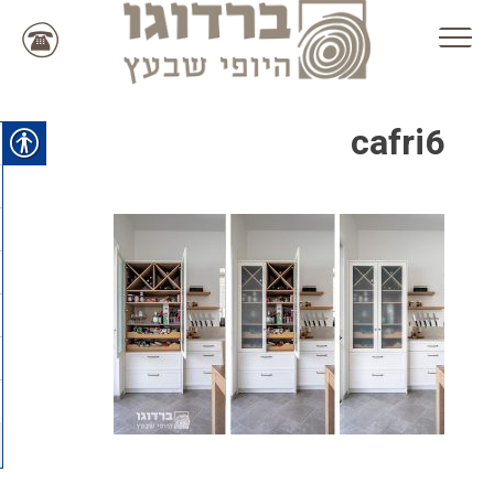
Ski
t
conten
cafri6