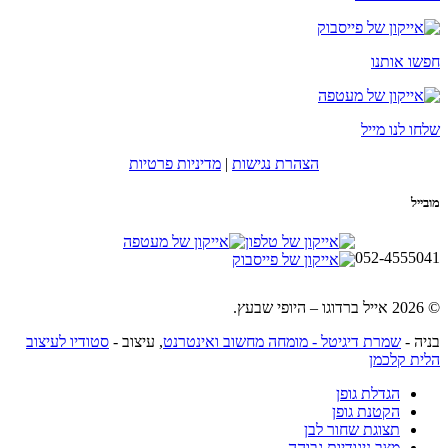
חפשו אותנו
שלחו לנו מייל
הצהרת נגישות
|
מדיניות פרטיות
מובייל
052-4555041
© 2026 אייל ברדוגו – היופי שבעץ.
בניה -
שמרת דיגיטל - מומחה מחשוב ואינטרנט
, עיצוב -
סטודיו לעיצוב
הלית קלכמן
הגדלת גופן
הקטנת גופן
תצוגת שחור לבן
מצב ניגודיות גבוהה