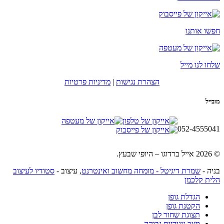
חפשו אותנו
שלחו לנו מייל
הצהרת נגישות
|
מדיניות פרטיות
מובייל
052-4555041
© 2026 אייל ברדוגו – היופי שבעץ.
בניה -
שמרת דיגיטל - מומחה מחשוב ואינטרנט
, עיצוב -
סטודיו לעיצוב
הלית קלכמן
הגדלת גופן
הקטנת גופן
תצוגת שחור לבן
מצב ניגודיות גבוהה