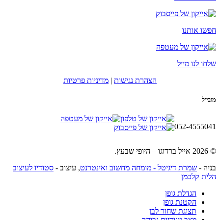
חפשו אותנו
שלחו לנו מייל
הצהרת נגישות
|
מדיניות פרטיות
מובייל
052-4555041
© 2026 אייל ברדוגו – היופי שבעץ.
בניה -
שמרת דיגיטל - מומחה מחשוב ואינטרנט
, עיצוב -
סטודיו לעיצוב
הלית קלכמן
הגדלת גופן
הקטנת גופן
תצוגת שחור לבן
מצב ניגודיות גבוהה