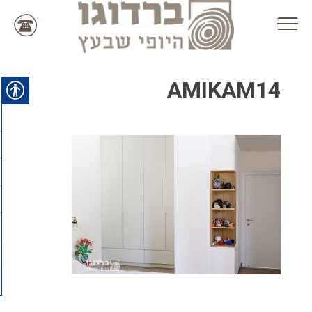
Ski
t
conten
AMIKAM14