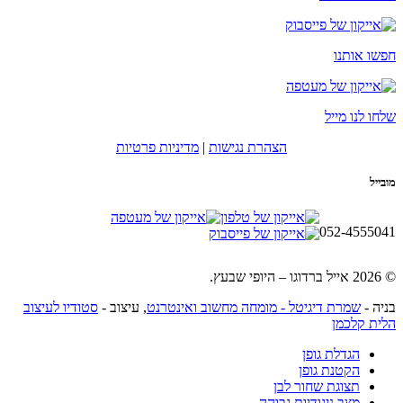
חפשו אותנו
שלחו לנו מייל
הצהרת נגישות
|
מדיניות פרטיות
מובייל
052-4555041
© 2026 אייל ברדוגו – היופי שבעץ.
בניה -
שמרת דיגיטל - מומחה מחשוב ואינטרנט
, עיצוב -
סטודיו לעיצוב
הלית קלכמן
הגדלת גופן
הקטנת גופן
תצוגת שחור לבן
מצב ניגודיות גבוהה