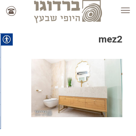
Ski
t
conten
mez2