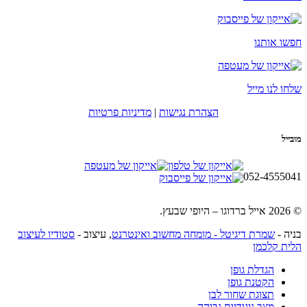
חפשו אותנו
שלחו לנו מייל
הצהרת נגישות
|
מדיניות פרטיות
מובייל
052-4555041
© 2026 אייל ברדוגו – היופי שבעץ.
בניה -
שמרת דיגיטל - מומחה מחשוב ואינטרנט
, עיצוב -
סטודיו לעיצוב
הלית קלכמן
הגדלת גופן
הקטנת גופן
תצוגת שחור לבן
מצב ניגודיות גבוהה