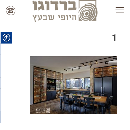
Ski
t
conten
1