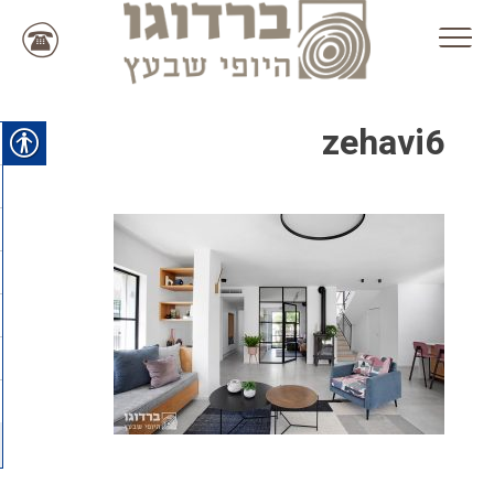
Ski
t
conten
zehavi6