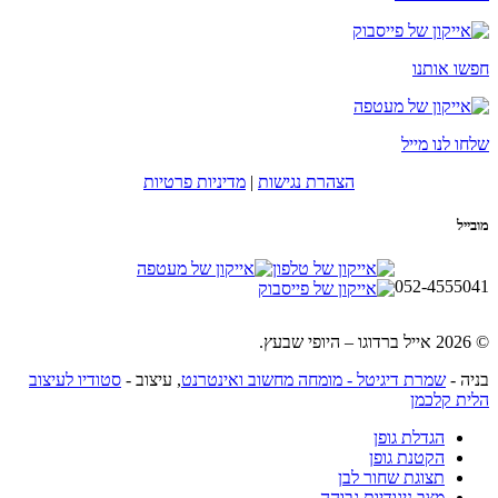
חפשו אותנו
שלחו לנו מייל
הצהרת נגישות
|
מדיניות פרטיות
מובייל
052-4555041
© 2026 אייל ברדוגו – היופי שבעץ.
בניה -
שמרת דיגיטל - מומחה מחשוב ואינטרנט
, עיצוב -
סטודיו לעיצוב
הלית קלכמן
הגדלת גופן
הקטנת גופן
תצוגת שחור לבן
מצב ניגודיות גבוהה