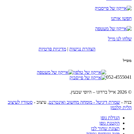
חפשו אותנו
שלחו לנו מייל
הצהרת נגישות
|
מדיניות פרטיות
מובייל
052-4555041
© 2026 אייל ברדוגו – היופי שבעץ.
בניה -
שמרת דיגיטל - מומחה מחשוב ואינטרנט
, עיצוב -
סטודיו לעיצוב
הלית קלכמן
הגדלת גופן
הקטנת גופן
תצוגת שחור לבן
מצב ניגודיות גבוהה