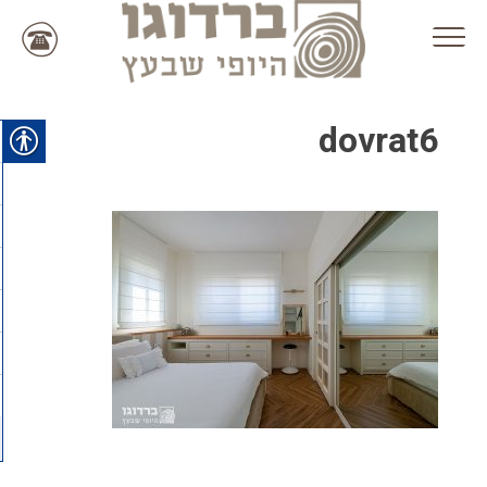
Ski
t
conten
dovrat6