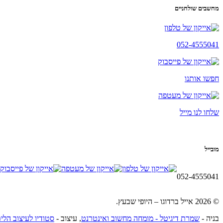
מחשבים שולחניים
052-4555041
חפשו אותנו
שלחו לנו מייל
מובייל
052-4555041
© 2026 אייל ברדוגו – היופי שבעץ.
בניה -
שמרת דיגיטל - מומחה מחשוב ואינטרנט
, עיצוב -
סטודיו לעיצוב הלי