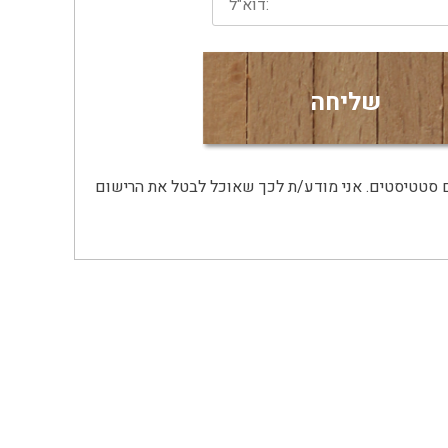
אני מאשר/ת את מסירת הפרטים מרצוני החופשי והשימוש בהם כדי ליצור איתי קשר, לרבות באמצעות דיוור ישיר, וכן לצרכים סטטיסטים. אני מודע/ת לכך שאוכל לבטל את הרישום